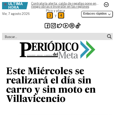
ÚLTIMA
Contraloría alerta: caída de regalías pone en
Skip to content
riesgo obras e inversión en las regiones
HORA
Pico y placa
Vie,
7 agosto 2026
Enlaces rápidos
y
3
4
Este Miércoles se
realizará el día sin
carro y sin moto en
Villavicencio