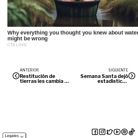
ANTERIOR
SIGUIENTE
Restitución de
Semana Santa dejó
tierras les cambia la
estadísticas
vida a víctimas de la
positivas en
violencia
turismo, seguridad
y movilidad en el
Meta
Legales