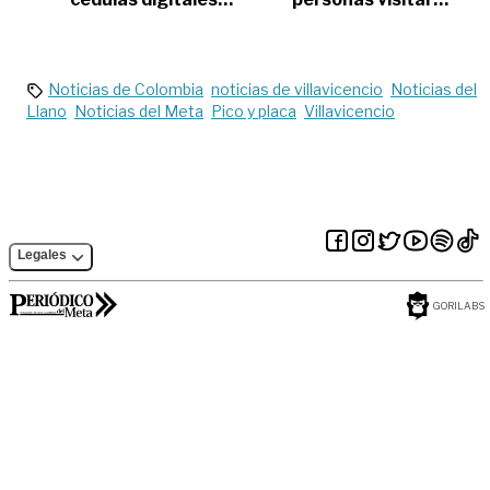
han sido tramitadas
el Cañón del Río
en el Meta
Güejar en
vacaciones
Noticias de Colombia
noticias de villavicencio
Noticias del
Llano
Noticias del Meta
Pico y placa
Villavicencio
Legales
GORILABS