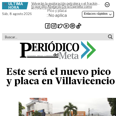
ÚLTIMA
Volverán la exploración petrolera y el fracking,
Skip to content
lo que dijo Abelardo De la Espriella como
HORA
Presidente de Colombia
Pico y placa
Sáb,
8 agosto 2026
Enlaces rápidos
: No aplica
Este será el nuevo pico
y placa en Villavicencio