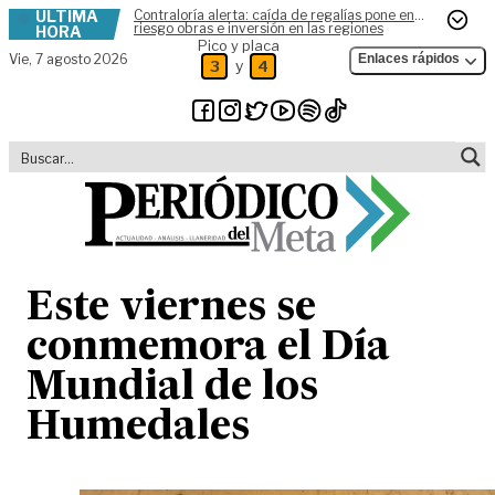
ÚLTIMA
Contraloría alerta: caída de regalías pone en
Skip to content
riesgo obras e inversión en las regiones
HORA
Pico y placa
Vie,
7 agosto 2026
Enlaces rápidos
y
3
4
Este viernes se
conmemora el Día
Mundial de los
Humedales