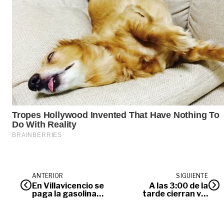
ANTERIOR
SIGUIENTE
En Villavicencio se
A las 3:00 de la
paga la gasolina
tarde cierran vía
más cara del país
Bogotá –
Villavicencio