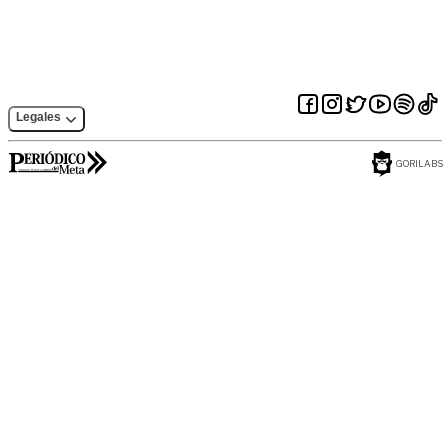
Legales
GORILABS