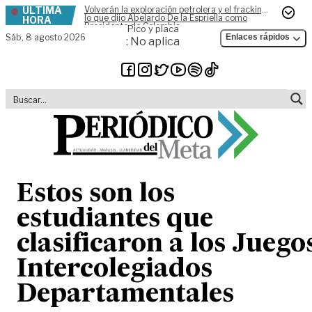
ÚLTIMA
Volverán la exploración petrolera y el fracking,
Skip to content
lo que dijo Abelardo De la Espriella como
HORA
Presidente de Colombia
Pico y placa
Sáb,
8 agosto 2026
Enlaces rápidos
: No aplica
Estos son los
estudiantes que
clasificaron a los Juego
Intercolegiados
Departamentales