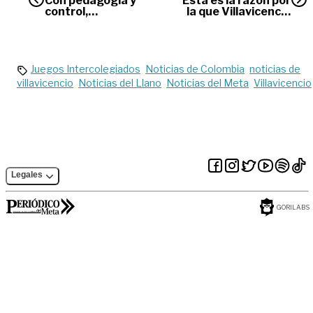
Con pedagogía y
Esta es la razón por
control,
la que Villavicencio
Villavicencio se une
tiene la gasolina
al esfuerzo por
más cara del país
reducir la
siniestralidad vial
Juegos Intercolegiados
Noticias de Colombia
noticias de
villavicencio
Noticias del Llano
Noticias del Meta
Villavicencio
Legales
GORILABS