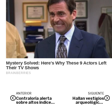
ANTERIOR
SIGUIENTE
Contraloría alerta
Hallan vestigios
sobre altos índices
arqueológicos
de siniestralidad
entre Acacías y
vial
Guamal