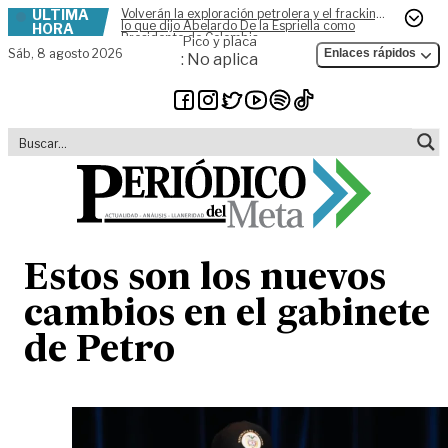
ÚLTIMA
Volverán la exploración petrolera y el fracking,
Skip to content
lo que dijo Abelardo De la Espriella como
HORA
Presidente de Colombia
Pico y placa
Sáb,
8 agosto 2026
Enlaces rápidos
: No aplica
Estos son los nuevos
cambios en el gabinete
de Petro