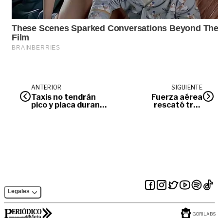
ANTERIOR
SIGUIENTE
Taxis no tendrán
Fuerza aérea
pico y placa durante
rescató tres
jornada del día sin
operarios
carro y moto en
atrapados en el río
Villavicencio
Guayuriba
Legales
GORILABS