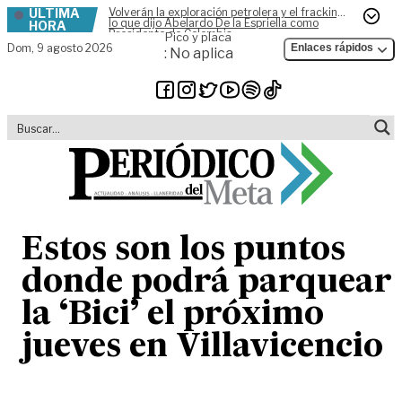
ÚLTIMA
Volverán la exploración petrolera y el fracking,
Skip to content
lo que dijo Abelardo De la Espriella como
HORA
Presidente de Colombia
Pico y placa
Dom,
9 agosto 2026
Enlaces rápidos
: No aplica
Estos son los puntos
donde podrá parquear
la ‘Bici’ el próximo
jueves en Villavicencio