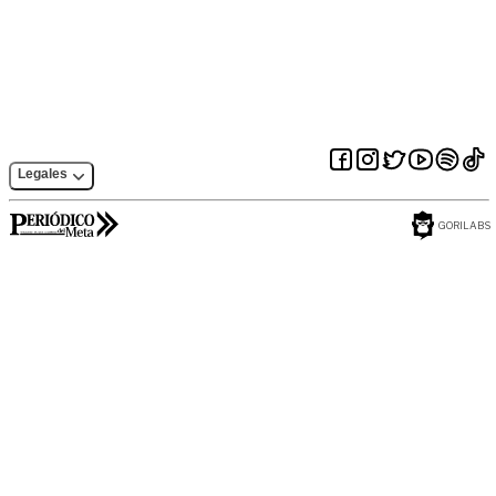
próximo jueves en
predio en bocatoma
Villavicencio
de acueducto
Legales
GORILABS