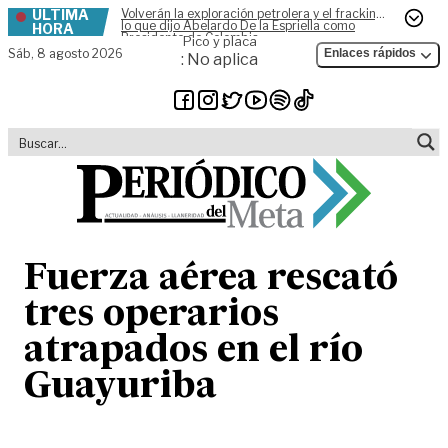
ÚLTIMA
Volverán la exploración petrolera y el fracking,
Skip to content
lo que dijo Abelardo De la Espriella como
HORA
Presidente de Colombia
Pico y placa
Sáb,
8 agosto 2026
Enlaces rápidos
: No aplica
Fuerza aérea rescató
tres operarios
atrapados en el río
Guayuriba