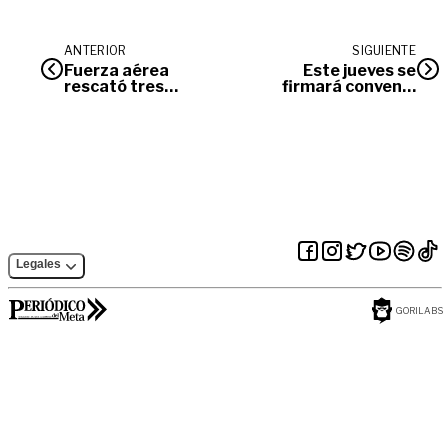
ANTERIOR
SIGUIENTE
Fuerza aérea
Este jueves se
rescató tres
firmará convenio
operarios
para construir
atrapados en el río
nueva bocatoma
Guayuriba
para el acueducto
de Villavicencio
Legales
GORILABS