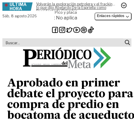
ÚLTIMA
Volverán la exploración petrolera y el fracking,
Skip to content
lo que dijo Abelardo De la Espriella como
HORA
Presidente de Colombia
Pico y placa
Sáb,
8 agosto 2026
Enlaces rápidos
: No aplica
Aprobado en primer
debate el proyecto para
compra de predio en
bocatoma de acueduct