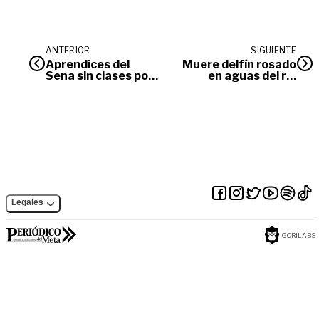
ANTERIOR
SIGUIENTE
Aprendices del
Muere delfín rosado
Sena sin clases por
en aguas del río
protestas de
Guaviare
sindicato
Legales
GORILABS