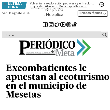
ÚLTIMA
Volverán la exploración petrolera y el fracking,
Skip to content
lo que dijo Abelardo De la Espriella como
HORA
Presidente de Colombia
Pico y placa
Sáb,
8 agosto 2026
Enlaces rápidos
: No aplica
Excombatientes le
apuestan al ecoturismo
en el municipio de
Mesetas