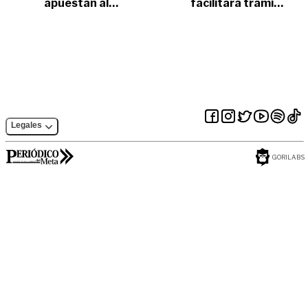
apuestan al
facilitará trámite
ecoturismo en el
para pago por
municipio de
compensación del
Mesetas
predial a municipios
con comunidades
indígenas y afro
Legales
GORILABS