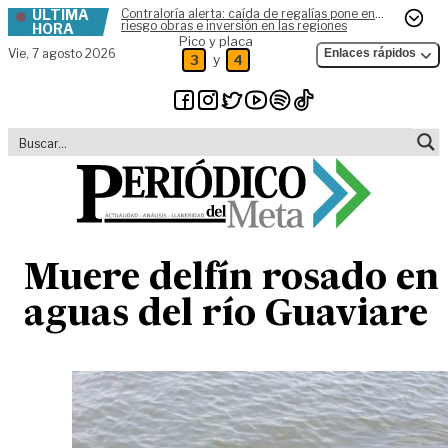
ÚLTIMA
Contraloría alerta: caída de regalías pone en
Skip to content
riesgo obras e inversión en las regiones
HORA
Pico y placa
Vie,
7 agosto 2026
Enlaces rápidos
y
3
4
Muere delfín rosado en
aguas del río Guaviare