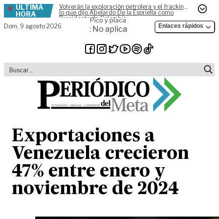
ÚLTIMA
Volverán la exploración petrolera y el fracking,
Skip to content
lo que dijo Abelardo De la Espriella como
HORA
Presidente de Colombia
Pico y placa
Dom,
9 agosto 2026
Enlaces rápidos
: No aplica
Exportaciones a
Venezuela crecieron
47% entre enero y
noviembre de 2024