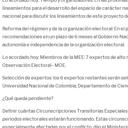
Lo acordado hoy: Tiempo y organizadores: En las próximas
lineamientos para el desarrollo del espacio de carácter n
nacional para discutir los lineamientos de este proyecto de
Reforma del régimen y de la organización electoral: En el p
recomendaciones en un plazo de 6 meses al Gobierno Nacio
autonomía e independencia de la organización electoral.
Lo acordado hoy: Miembros de la MEE: 7 expertos de alto n
Observación Electoral– MOE.
Selección de expertos: los 6 expertos restantes serán sel
Universidad Nacional de Colombia, Departamento de Ciencia
¿Qué queda pendiente?
Definir cuántas Circunscripciones Transitorias Especiale
periodos electorales estarán funcionando. Estas circunsc
especialmente afectadas por el conflicto, dijo el Ministerio