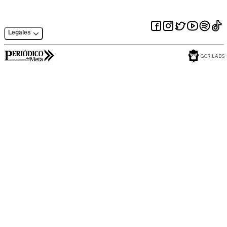
Legales
GORILABS