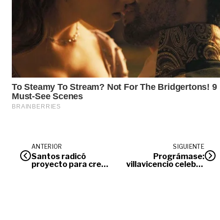
ANTERIOR
SIGUIENTE
Santos radicó
Prográmase:
proyecto para crear
villavicencio celebra
ministerio del
su cumpleaños 178
deporte
con una amplia
agenda cultural