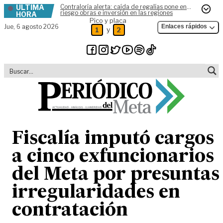
ÚLTIMA
Contraloría alerta: caída de regalías pone en
Skip to content
riesgo obras e inversión en las regiones
HORA
Pico y placa
Jue,
6 agosto 2026
Enlaces rápidos
y
1
2
Fiscalía imputó cargos
a cinco exfuncionarios
del Meta por presuntas
irregularidades en
contratación