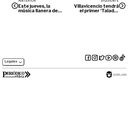
ANTERIOR
SIGUIENTE
Este jueves, la
Villavicencio tendrá
música llanera de
el primer ‘Taladro
los años 60 estará
Escuela’ público del
en concierto en el
mundo
teatro La Vorágine
de Villavicencio
Legales
GORILABS