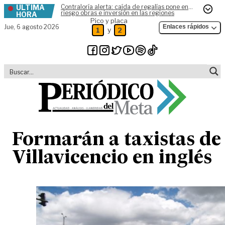
ÚLTIMA
Contraloría alerta: caída de regalías pone en
Skip to content
riesgo obras e inversión en las regiones
HORA
Pico y placa
Jue,
6 agosto 2026
Enlaces rápidos
y
1
2
Formarán a taxistas de
Villavicencio en inglés