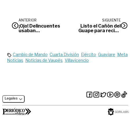
ANTERIOR
SIGUIENTE
¡Ojo! Delincuentes
Listo el Cañón del
usaban
Guape para recibir
aplicaciones
turistas en la
virtuales para robar
temporada
a sus víctimas
Cambio de Mando
Cuarta División
Ejército
Guaviare
Meta
Noticias
Noticias de Vaupés
Villavicencio
Legales
GORILABS