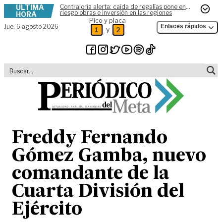
ÚLTIMA
Contraloría alerta: caída de regalías pone en
Skip to content
riesgo obras e inversión en las regiones
HORA
Pico y placa
Jue,
6 agosto 2026
Enlaces rápidos
y
1
2
Freddy Fernando
Gómez Gamba, nuevo
comandante de la
Cuarta División del
Ejército