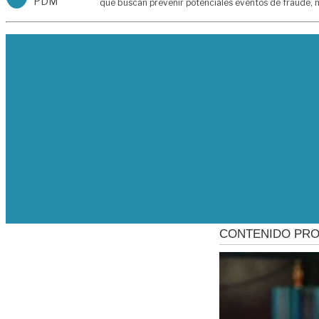
PDM
que buscan prevenir potenciales eventos de fraude, m