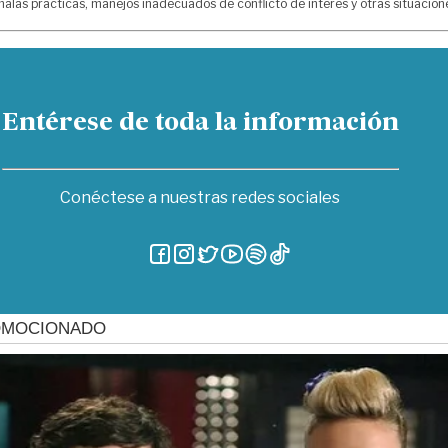
alas prácticas, manejos inadecuados de conflicto de interés y otras situacio
Entérese de toda la información
Conéctese a nuestras redes sociales