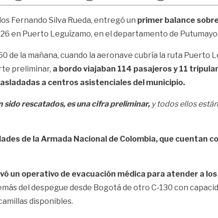
los Fernando Silva Rueda
, entregó un
primer balance sobre
026 en
Puerto Leguízamo
, en el departamento de
Putumayo
as 9:50 de la mañana, cuando la aeronave cubría la ruta Puer
rte preliminar,
a bordo viajaban 114 pasajeros y 11 tripul
asladadas a centros asistenciales del municipio.
ido rescatados, es una cifra preliminar,
y todos ellos está
dades de la
Armada Nacional de Colombia
, que cuentan co
vó un operativo de evacuación médica para atender a los
demás del despegue desde
Bogotá
de otro C‑130 con capacida
amillas disponibles.