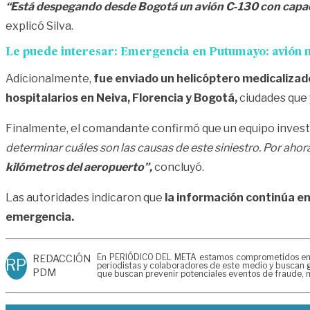
“Está despegando desde Bogotá un avión C‑130 con capacid
explicó Silva.
Le puede interesar:
Emergencia en Putumayo: avión m
Adicionalmente,
fue enviado un helicóptero medicalizado 
hospitalarios en
Neiva
,
Florencia
y Bogotá,
ciudades que 
Finalmente, el comandante confirmó que un equipo investi
determinar cuáles son las causas de este siniestro. Por ah
kilómetros del aeropuerto”,
concluyó.
Las autoridades indicaron que
la información continúa en
emergencia.
En PERIÓDICO DEL META estamos comprometidos en gen
REDACCIÓN
RP
periodistas y colaboradores de este medio y buscan g
PDM
que buscan prevenir potenciales eventos de fraude, m