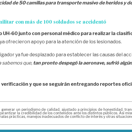
ad de 50 camillas para transporte masivo de heridos y detr
ilitar con más de 100 soldados se accidentó
UH‑60 junto con personal médico para realizar la clasific
ya ofrecieron apoyo para la atención de los lesionados.
gador ya fue desplazado para establecer las causas del acc
ora sabemos que,
tan pronto despegó la aeronave, sufrió algún 
 verificación y que se seguirán entregando reportes ofici
erar un periodismo de calidad, ajustado a principios de honestidad, transpa
arantizar la credibilidad de los contenidos ante los distintos públicos. Así 
alas prácticas, manejos inadecuados de conflicto de interés y otras situacio