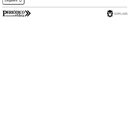
Legales
GORILABS