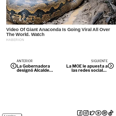
ANTERIOR
SIGUIENTE
La Gobernadora
La MOE le apuesta a
designó Alcalde
las redes sociales
encargado en el
para prevenir
municipio de
delitos electorales
Mapiripán