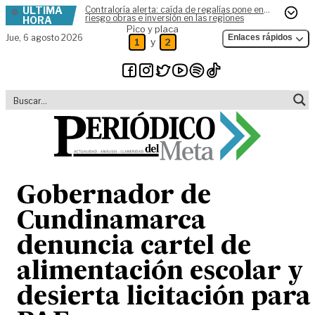
ÚLTIMA
Contraloría alerta: caída de regalías pone en
Skip to content
riesgo obras e inversión en las regiones
HORA
Pico y placa
Jue,
6 agosto 2026
Enlaces rápidos
y
1
2
Gobernador de
Cundinamarca
denuncia cartel de
alimentación escolar y
desierta licitación para