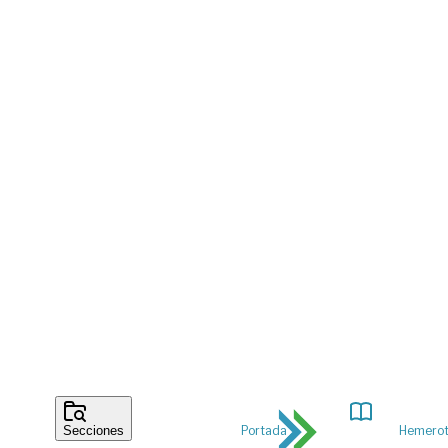
Portada
Hemero
Secciones