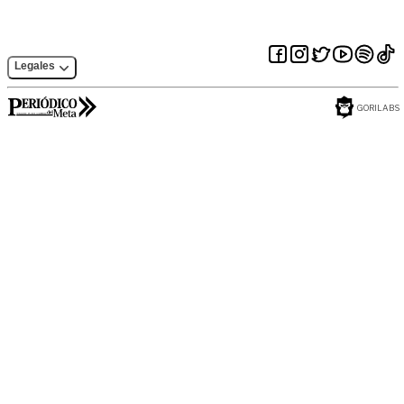
Legales
GORILABS