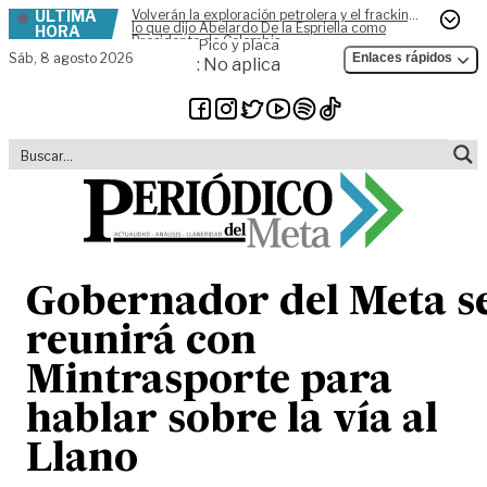
ÚLTIMA
Volverán la exploración petrolera y el fracking,
Skip to content
lo que dijo Abelardo De la Espriella como
HORA
Presidente de Colombia
Pico y placa
Sáb,
8 agosto 2026
Enlaces rápidos
: No aplica
Gobernador del Meta s
reunirá con
Mintrasporte para
hablar sobre la vía al
Llano