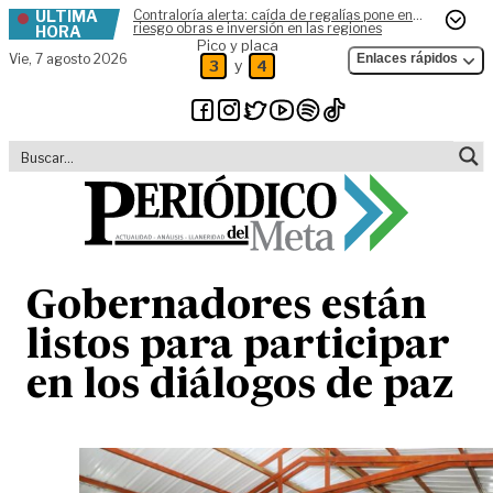
ÚLTIMA
Contraloría alerta: caída de regalías pone en
Skip to content
riesgo obras e inversión en las regiones
HORA
Pico y placa
Vie,
7 agosto 2026
Enlaces rápidos
y
3
4
Gobernadores están
listos para participar
en los diálogos de paz