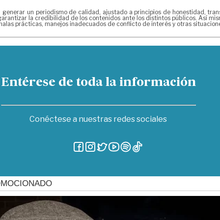
erar un periodismo de calidad, ajustado a principios de honestidad, transpa
arantizar la credibilidad de los contenidos ante los distintos públicos. Así 
alas prácticas, manejos inadecuados de conflicto de interés y otras situacio
Entérese de toda la información
Conéctese a nuestras redes sociales