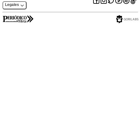
Legales
GORILABS