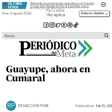
ÚLTIMA
Volverán la exploración petrolera y el fracking,
Skip to content
lo que dijo Abelardo De la Espriella como
HORA
Presidente de Colombia
Pico y placa
Dom,
9 agosto 2026
Enlaces rápidos
: No aplica
Guayupe, ahora en
Cumaral
RP
REDACCIÓN PDM
Publicado en
Feb 15, 20