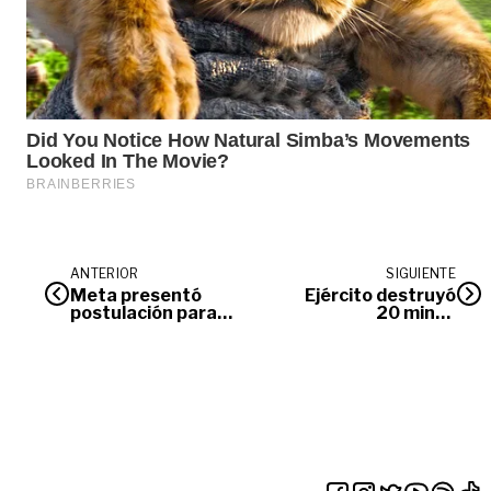
ANTERIOR
SIGUIENTE
Meta presentó
Ejército destruyó
postulación para
20 minas
ser sede de Juegos
antipersona en
Deportivos
Meta
Nacionales