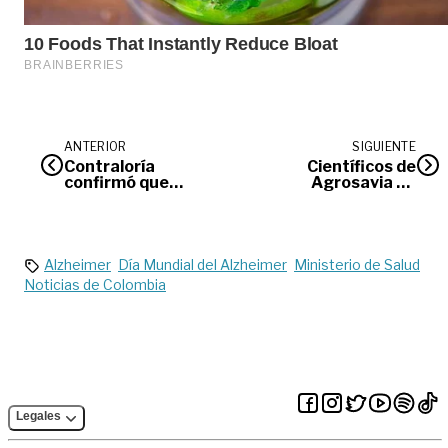
ANTERIOR
SIGUIENTE
Contraloría
Científicos de
confirmó que
Agrosavia La
Bioenergy no debió
Libertad ganaron
construirse e
medalla Humboldt-
imputó millonaria
Caldas 2021
multa
Alzheimer
Día Mundial del Alzheimer
Ministerio de Salud
Noticias de Colombia
Legales