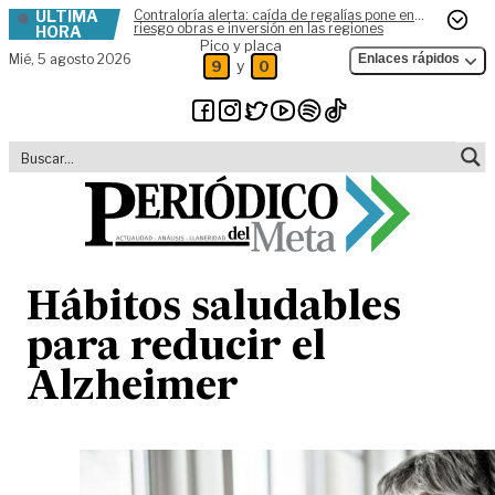
ÚLTIMA
Contraloría alerta: caída de regalías pone en
Skip to content
riesgo obras e inversión en las regiones
HORA
Pico y placa
Mié,
5 agosto 2026
Enlaces rápidos
y
9
0
Hábitos saludables
para reducir el
Alzheimer