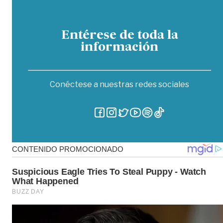
Entérese de toda la
información
Conéctese a nuestras redes sociales