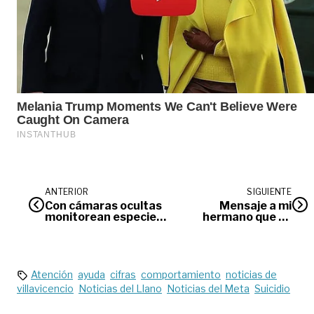
ANTERIOR
SIGUIENTE
Con cámaras ocultas
Mensaje a mi
monitorean especies
hermano que se
en la Orinoquía
suicidó
Atención
ayuda
cifras
comportamiento
noticias de
villavicencio
Noticias del Llano
Noticias del Meta
Suicidio