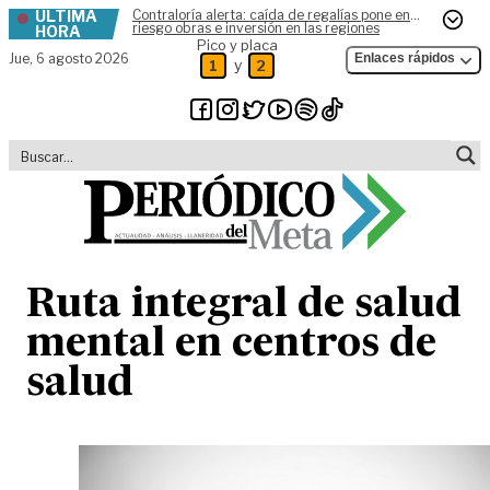
ÚLTIMA
Contraloría alerta: caída de regalías pone en
Skip to content
riesgo obras e inversión en las regiones
HORA
Pico y placa
Jue,
6 agosto 2026
Enlaces rápidos
y
1
2
Ruta integral de salud
mental en centros de
salud