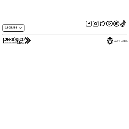
Legales
GORILABS