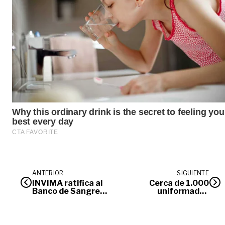
ANTERIOR
SIGUIENTE
INVIMA ratifica al
Cerca de 1.000
Banco de Sangre
uniformados
del Hospital
garantizarán la
Departamental de
seguridad durante
Villavicencio en
aniversario 179 de
categoría A
Villavicencio