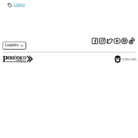
Llano
Legales
GORILABS