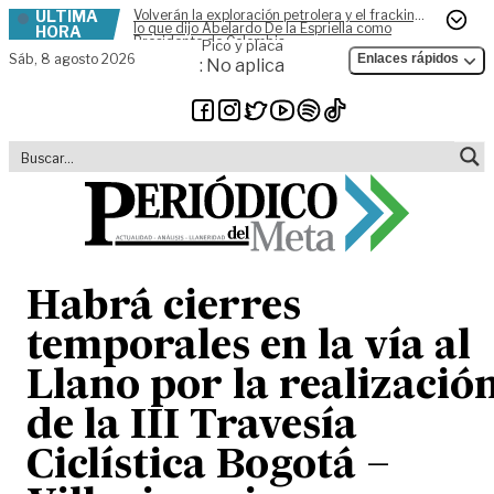
ÚLTIMA
Volverán la exploración petrolera y el fracking,
Skip to content
lo que dijo Abelardo De la Espriella como
HORA
Presidente de Colombia
Pico y placa
Sáb,
8 agosto 2026
Enlaces rápidos
: No aplica
Habrá cierres
temporales en la vía al
Llano por la realizació
de la III Travesía
Ciclística Bogotá –