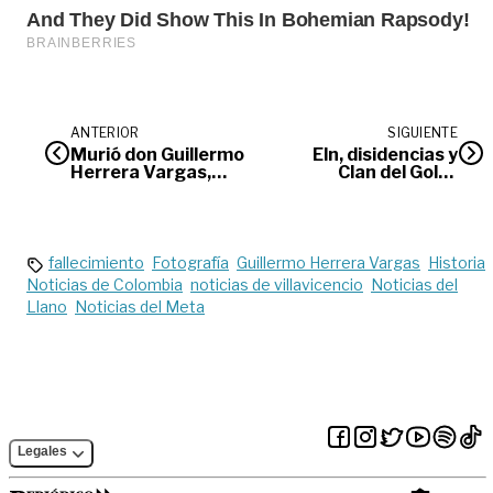
ANTERIOR
SIGUIENTE
Murió don Guillermo
Eln, disidencias y
Herrera Vargas,
Clan del Golfo
maestro de la
podrían planear
fotografía en el
actos vandálicos
Llano
mañana 20 de julio
fallecimiento
Fotografía
Guillermo Herrera Vargas
Historia
Noticias de Colombia
noticias de villavicencio
Noticias del
Llano
Noticias del Meta
Legales