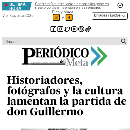
ÚLTIMA
Contraloría alerta: caída de regalías pone en
Skip to content
riesgo obras e inversión en las regiones
HORA
Pico y placa
Vie,
7 agosto 2026
Enlaces rápidos
y
3
4
Historiadores,
fotógrafos y la cultura
lamentan la partida de
don Guillermo