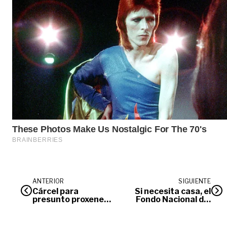
ANTERIOR
SIGUIENTE
Cárcel para
Si necesita casa, el
presunto proxeneta
Fondo Nacional del
en Villavicencio
Ahorro tiene feria
en Villavicencio