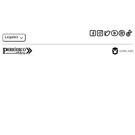
Legales
GORILABS