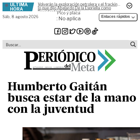
ÚLTIMA
Volverán la exploración petrolera y el fracking,
Skip to content
lo que dijo Abelardo De la Espriella como
HORA
Presidente de Colombia
Pico y placa
Sáb,
8 agosto 2026
Enlaces rápidos
: No aplica
Humberto Gaitán
busca estar de la mano
con la juventud