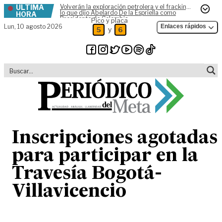
ÚLTIMA
Volverán la exploración petrolera y el fracking,
Skip to content
lo que dijo Abelardo De la Espriella como
HORA
Presidente de Colombia
Pico y placa
Lun,
10 agosto 2026
Enlaces rápidos
y
5
6
Inscripciones agotadas
para participar en la
Travesía Bogotá-
Villavicencio