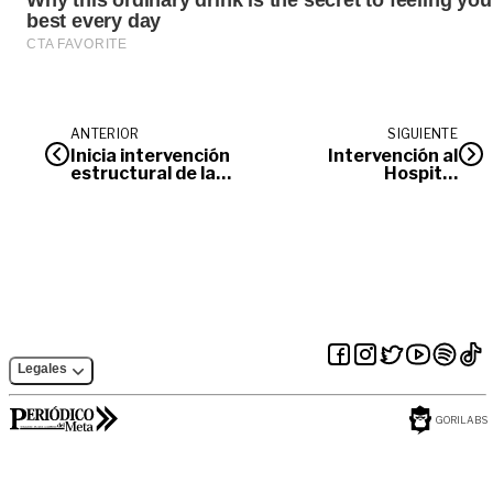
ANTERIOR
SIGUIENTE
Inicia intervención
Intervención al
estructural de la
Hospital
alameda de la
Departamental de
Avenida 40
Villavicencio no ha
servido para nada,
dice Procuraduría
Legales
GORILABS