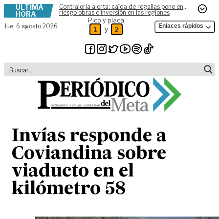
ÚLTIMA
Contraloría alerta: caída de regalías pone en
Skip to content
riesgo obras e inversión en las regiones
HORA
Pico y placa
Jue,
6 agosto 2026
Enlaces rápidos
y
1
2
Invías responde a
Coviandina sobre
viaducto en el
kilómetro 58