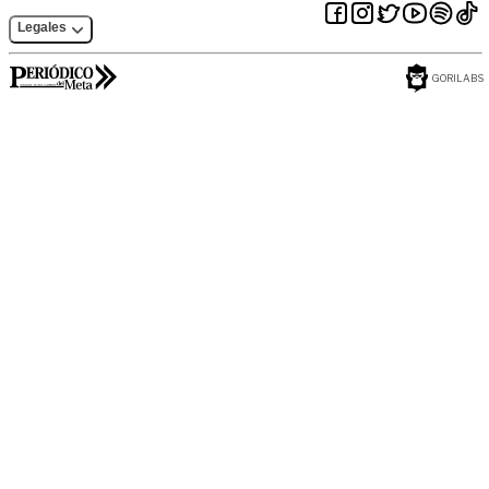
Legales
GORILABS