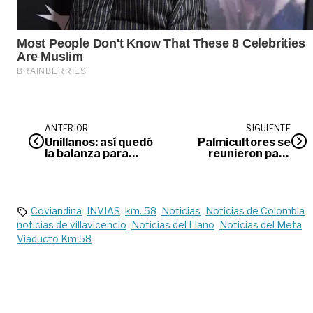
ANTERIOR
SIGUIENTE
Unillanos: así quedó
Palmicultores se
la balanza para
reunieron para
elegir rector, tras la
hablar de
consulta previa
sostenibilidad
Coviandina
INVIAS
km. 58
Noticias
Noticias de Colombia
noticias de villavicencio
Noticias del Llano
Noticias del Meta
Viaducto Km 58