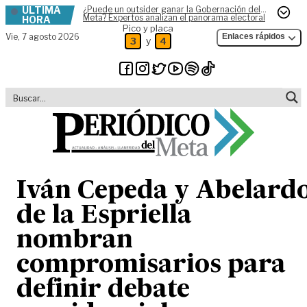
ÚLTIMA
¿Puede un outsider ganar la Gobernación del
Skip to content
Meta? Expertos analizan el panorama electoral
HORA
Pico y placa
Vie,
7 agosto 2026
Enlaces rápidos
y
3
4
Iván Cepeda y Abelard
de la Espriella
nombran
compromisarios para
definir debate