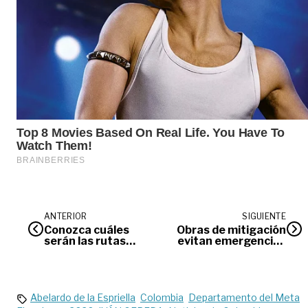
ANTERIOR
SIGUIENTE
Conozca cuáles
Obras de mitigación
serán las rutas
evitan emergencias
alternas durante
en Juan Pablo II
las obras de la
durante las
Avenida Catama
recientes lluvias
Abelardo de la Espriella
Colombia
Departamento del Meta