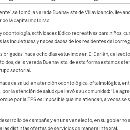
ente’, se tomó la vereda Buenavista de Villavicencio, llevan
 de la capital metense.
l y odontología, actividades lúdico recreativas para niños,
s las inquietudes y necesidades de los residentes del corre
brigadas, hace ocho días estuvimos en El Darién, del sector
o dos, de la vereda Buenavista, de esta forma estamos aten
rupo sectorial.
jornada de salud, en atención odontológica, oftalmológica, e
o, por la atención de salud que llevó a su comunidad: “Le ag
rque por la EPS es imposible que me atiendan, a veces se sa
 desarrollo de campaña y en una vez electo, en su gobierno 
 las distintas ofertas de servicios de manera integral.