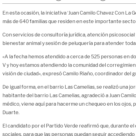
En esta ocasión, la iniciativa ‘Juan Camilo Chavez Con La G
más de 640 familias que residen en este importante sector
Con servicios de consultoría jurídica, atención psicosocia
bienestar animal y sesión de peluquería para atender toda
«A la fecha hemos atendido a cerca de 525 personas en dos 
V y hoy estamos atendiendo la comunidad del corregimient
visión de ciudad», expresó Camilo Riaño, coordinador del g
De igual forma, en el barrio Las Camelias, se realizó una 
habitante del barrio Las Camelias, agradeció a Juan Camil
médico, viene aquí para hacerme un chequeo en los ojos, po
Duarte.
El candidato por el Partido Verde reafirmó que, durante el
sociales, para que las personas puedan seguir accediendo a