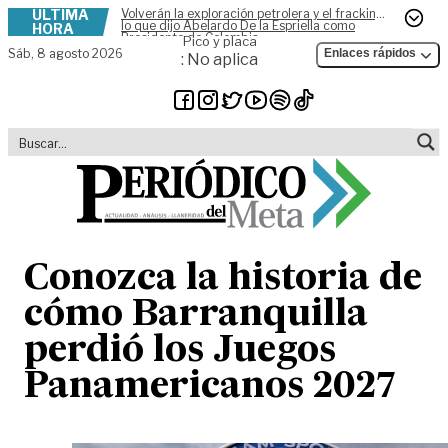
ÚLTIMA
Volverán la exploración petrolera y el fracking,
Skip to content
lo que dijo Abelardo De la Espriella como
HORA
Presidente de Colombia
Pico y placa
Sáb,
8 agosto 2026
Enlaces rápidos
: No aplica
Conozca la historia de
cómo Barranquilla
perdió los Juegos
Panamericanos 2027