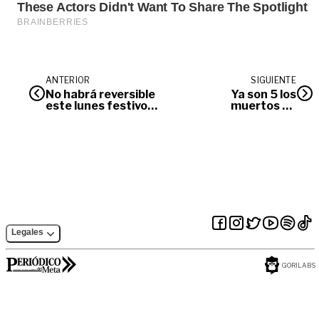
ANTERIOR
SIGUIENTE
No habrá reversible
Ya son 5 los
este lunes festivo
muertos en
por la vía al Llano
siniestros viales en
la temporada
Legales
GORILABS