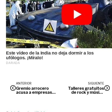
ANTERIOR
SIGUIENTE
Gremio arrocero
Talleres gratuitos
acusa a empresas
de rock y música
de maniobras para
alternativa llegan a
evitar regulación de
Villavicencio
precios en Colombia