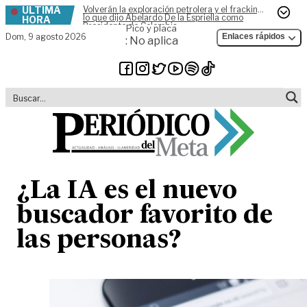
ÚLTIMA
Volverán la exploración petrolera y el fracking,
Skip to content
lo que dijo Abelardo De la Espriella como
HORA
Presidente de Colombia
Pico y placa
Dom,
9 agosto 2026
Enlaces rápidos
: No aplica
¿La IA es el nuevo
buscador favorito de
las personas?