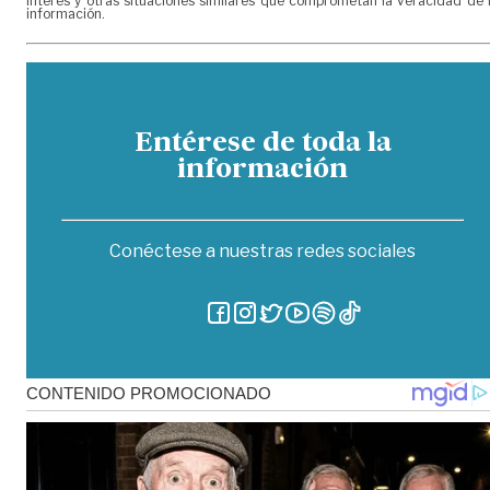
interés y otras situaciones similares que comprometan la veracidad de 
información.
Entérese de toda la
información
Conéctese a nuestras redes sociales