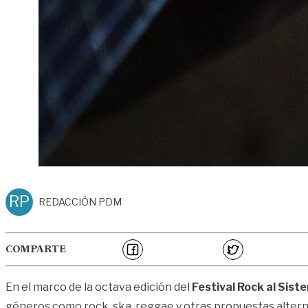
RP
REDACCIÓN PDM
COMPARTE
En el marco de la octava edición del
Festival Rock al Sist
géneros como rock, ska, reggae y otras propuestas altern