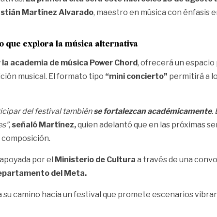
stián Martínez Alvarado
, maestro en música con énfasis en
ro que explora la música alternativa
y la academia de música Power Chord
, ofrecerá un espacio
ción musical. El formato tipo
“mini concierto”
permitirá a l
icipar del festival también
se fortalezcan académicamente
.
es”
,
señaló Martínez,
quien adelantó que en las próximas sem
y composición.
 apoyada por el
Ministerio de Cultura
a través de una convo
 departamento del Meta.
ia su camino hacia un festival que promete escenarios vibra