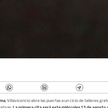
ema
, Villavicencio abre las puertas a un ciclo de talleres gra
ativas.
La primera cita será este miércoles 13 de agosto 