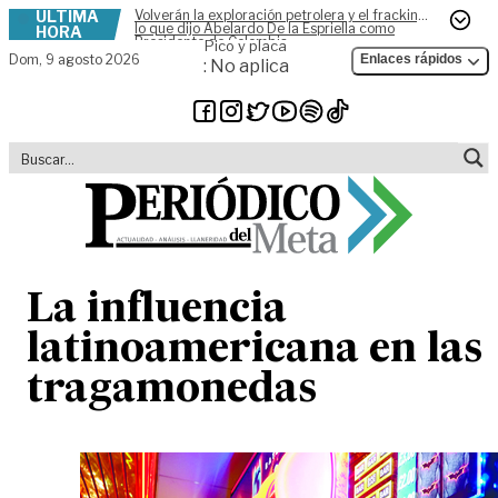
ÚLTIMA
Volverán la exploración petrolera y el fracking,
Skip to content
lo que dijo Abelardo De la Espriella como
HORA
Presidente de Colombia
Pico y placa
Dom,
9 agosto 2026
Enlaces rápidos
: No aplica
La influencia
latinoamericana en las
tragamonedas