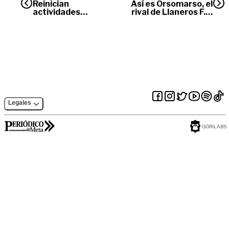
Reinician
Así es Orsomarso, el
actividades
rival de Llaneros F.C.
complementarias
en la final
de la bocatoma
Legales
GORILABS