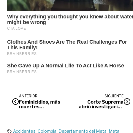
ANTERIOR
SIGUIENTE
Feminicidios, más
Corte Suprema
muertes
abrió investigación
anunciadas en el
preliminar contra
Meta
senador Uribe por
“Ñeñepolítica”
Accidentes
Colombia
Departamento del Meta
Meta