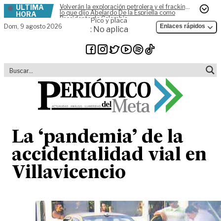
ÚLTIMA
Volverán la exploración petrolera y el fracking,
Skip to content
lo que dijo Abelardo De la Espriella como
HORA
Presidente de Colombia
Pico y placa
Dom,
9 agosto 2026
Enlaces rápidos
: No aplica
La ‘pandemia’ de la
accidentalidad vial en
Villavicencio