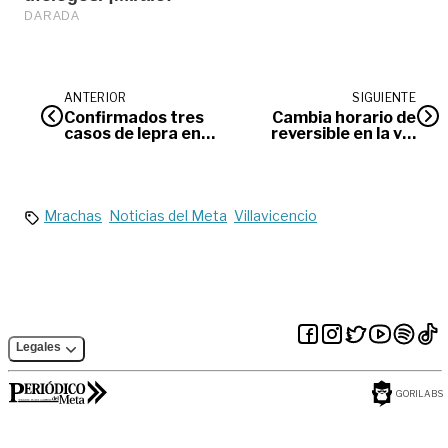
ANTERIOR
SIGUIENTE
Confirmados tres
Cambia horario de
casos de lepra en
reversible en la vía
Villavicencio
al Llano durante
puente festivo
Mrachas
Noticias del Meta
Villavicencio
Legales
GORILABS