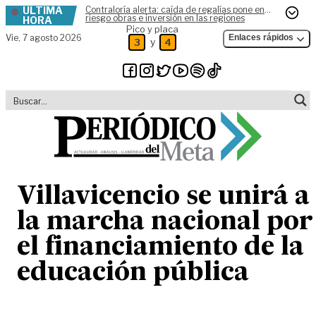
ÚLTIMA
Contraloría alerta: caída de regalías pone en
Skip to content
riesgo obras e inversión en las regiones
HORA
Pico y placa
Vie,
7 agosto 2026
Enlaces rápidos
y
3
4
Villavicencio se unirá a
la marcha nacional por
el financiamiento de la
educación pública