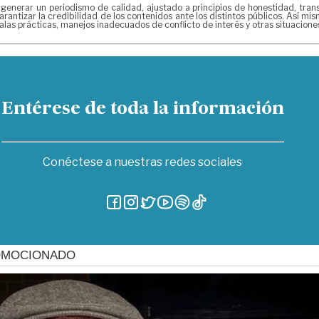
rar un periodismo de calidad, ajustado a principios de honestidad, transpa
rantizar la credibilidad de los contenidos ante los distintos públicos. Así m
las prácticas, manejos inadecuados de conflicto de interés y otras situacion
Entérese de toda la información
Conéctese a nuestras redes sociales