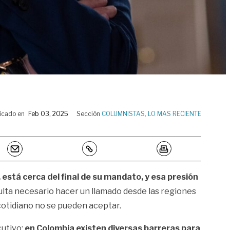
icado en
Feb 03, 2025
Sección
COLUMNISTAS
,
LO MAS RECIENTE
, está cerca del final de su mandato, y esa presión
ulta necesario hacer un llamado desde las regiones
 cotidiano no se pueden aceptar.
cutivo;
en Colombia existen diversas barreras para