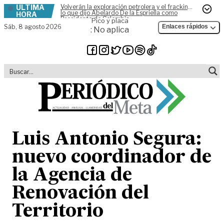
ÚLTIMA
Volverán la exploración petrolera y el fracking,
Skip to content
lo que dijo Abelardo De la Espriella como
HORA
Presidente de Colombia
Pico y placa
Sáb,
8 agosto 2026
Enlaces rápidos
: No aplica
Luis Antonio Segura:
nuevo coordinador de
la Agencia de
Renovación del
Territorio