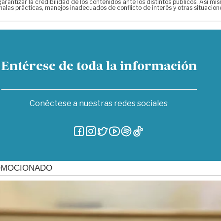
arantizar la credibilidad de los contenidos ante los distintos públicos. Así 
alas prácticas, manejos inadecuados de conflicto de interés y otras situacio
Entérese de toda la información
Conéctese a nuestras redes sociales