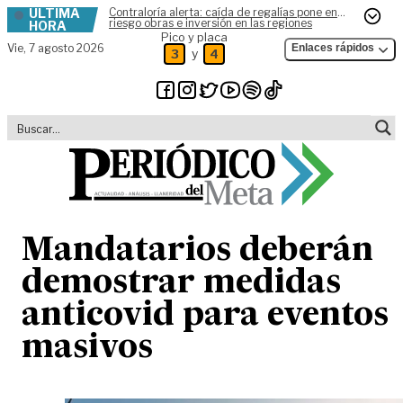
ÚLTIMA
Contraloría alerta: caída de regalías pone en
Skip to content
riesgo obras e inversión en las regiones
HORA
Pico y placa
Vie,
7 agosto 2026
Enlaces rápidos
y
3
4
Mandatarios deberán
demostrar medidas
anticovid para eventos
masivos