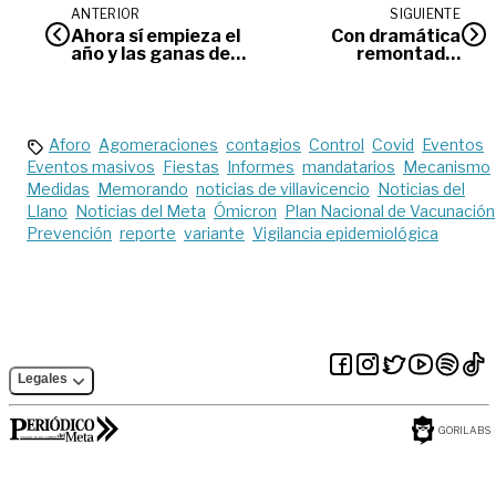
ANTERIOR
SIGUIENTE
Ahora sí empieza el
Con dramática
año y las ganas de
remontada,
cumplir sus deseos,
Deportivo Meta fue
pero…
campeón nacional
de Futsal
Aforo
Agomeraciones
contagios
Control
Covid
Eventos
Eventos masivos
Fiestas
Informes
mandatarios
Mecanismo
Medidas
Memorando
noticias de villavicencio
Noticias del
Llano
Noticias del Meta
Ómicron
Plan Nacional de Vacunación
Prevención
reporte
variante
Vigilancia epidemiológica
Legales
GORILABS