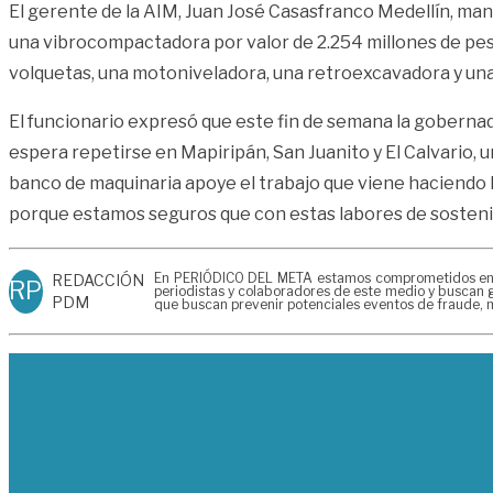
El gerente de la AIM, Juan José Casasfranco Medellín, man
una vibrocompactadora por valor de 2.254 millones de peso
volquetas, una motoniveladora, una retroexcavadora y u
El funcionario expresó que este fin de semana la gobernado
espera repetirse en Mapiripán, San Juanito y El Calvario,
banco de maquinaria apoye el trabajo que viene haciendo l
porque estamos seguros que con estas labores de sosteni
En PERIÓDICO DEL META estamos comprometidos en gen
REDACCIÓN
RP
periodistas y colaboradores de este medio y buscan g
PDM
que buscan prevenir potenciales eventos de fraude, m