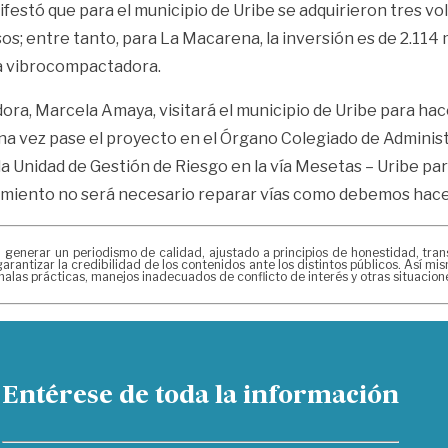
ifestó que para el municipio de Uribe se adquirieron tres v
s; entre tanto, para La Macarena, la inversión es de 2.114 
na vibrocompactadora.
ra, Marcela Amaya, visitará el municipio de Uribe para hacer
 una vez pase el proyecto en el Órgano Colegiado de Adminis
a Unidad de Gestión de Riesgo en la vía Mesetas – Uribe par
miento no será necesario reparar vías como debemos hacer
erar un periodismo de calidad, ajustado a principios de honestidad, transpa
arantizar la credibilidad de los contenidos ante los distintos públicos. Así 
alas prácticas, manejos inadecuados de conflicto de interés y otras situacio
Entérese de toda la información