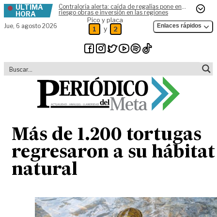
ÚLTIMA
Contraloría alerta: caída de regalías pone en
Skip to content
riesgo obras e inversión en las regiones
HORA
Pico y placa
Jue,
6 agosto 2026
Enlaces rápidos
y
1
2
Más de 1.200 tortugas
regresaron a su hábitat
natural