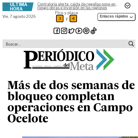
ÚLTIMA
Contraloría alerta: caída de regalías pone en
Skip to content
riesgo obras e inversión en las regiones
HORA
Pico y placa
Vie,
7 agosto 2026
Enlaces rápidos
y
3
4
Más de dos semanas de
bloqueo completan
operaciones en Campo
Ocelote