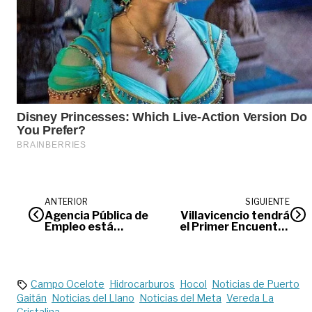
ANTERIOR
SIGUIENTE
Agencia Pública de
Villavicencio tendrá
Empleo está
el Primer Encuentro
ofertando 23
Regional de
vacantes en
Conservación de
Villavicencio
Fauna Silvestre
Campo Ocelote
Hidrocarburos
Hocol
Noticias de Puerto
Gaitán
Noticias del Llano
Noticias del Meta
Vereda La
Cristalina.