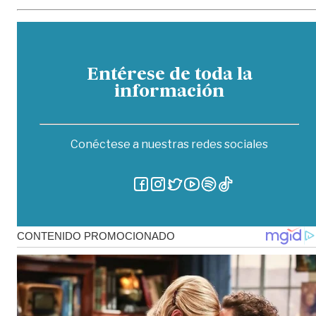
Entérese de toda la
información
Conéctese a nuestras redes sociales