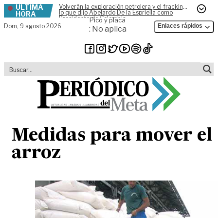
ÚLTIMA
Volverán la exploración petrolera y el fracking,
Skip to content
lo que dijo Abelardo De la Espriella como
HORA
Presidente de Colombia
Pico y placa
Dom,
9 agosto 2026
Enlaces rápidos
: No aplica
Medidas para mover el
arroz