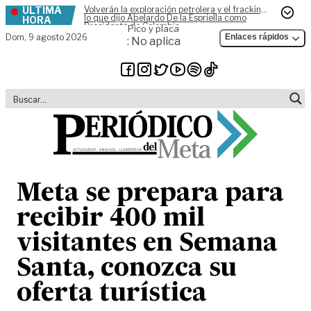
ÚLTIMA
Volverán la exploración petrolera y el fracking,
Skip to content
lo que dijo Abelardo De la Espriella como
HORA
Presidente de Colombia
Pico y placa
Dom,
9 agosto 2026
Enlaces rápidos
: No aplica
Meta se prepara para
recibir 400 mil
visitantes en Semana
Santa, conozca su
oferta turística