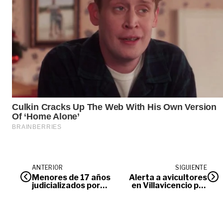
ANTERIOR
SIGUIENTE
Menores de 17 años
Alerta a avicultores
judicializados por
en Villavicencio por
crimen y ataque
riesgo de influenza
armado en
aviar
Granada, Meta