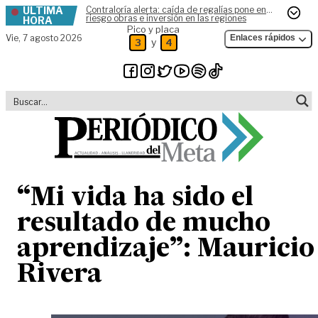
ÚLTIMA
Contraloría alerta: caída de regalías pone en
Skip to content
riesgo obras e inversión en las regiones
HORA
Pico y placa
Vie,
7 agosto 2026
Enlaces rápidos
y
3
4
“Mi vida ha sido el
resultado de mucho
aprendizaje”: Mauricio
Rivera