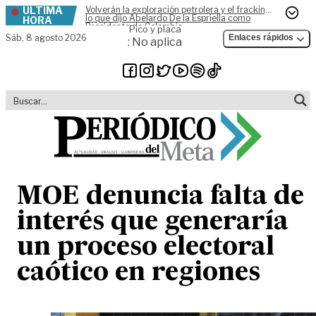
ÚLTIMA
Volverán la exploración petrolera y el fracking,
Skip to content
lo que dijo Abelardo De la Espriella como
HORA
Presidente de Colombia
Pico y placa
Sáb,
8 agosto 2026
Enlaces rápidos
: No aplica
MOE denuncia falta de
interés que generaría
un proceso electoral
caótico en regiones