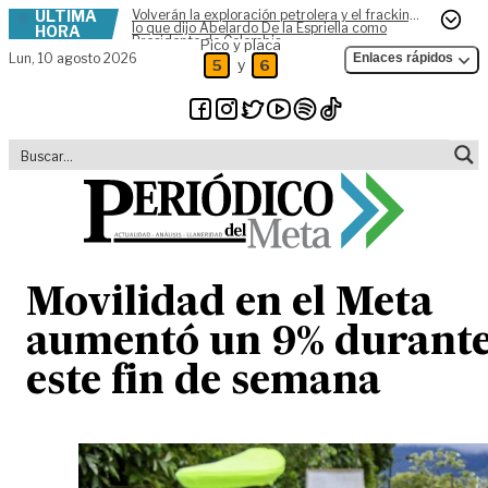
ÚLTIMA
Volverán la exploración petrolera y el fracking,
Skip to content
lo que dijo Abelardo De la Espriella como
HORA
Presidente de Colombia
Pico y placa
Lun,
10 agosto 2026
Enlaces rápidos
y
5
6
Movilidad en el Meta
aumentó un 9% durant
este fin de semana