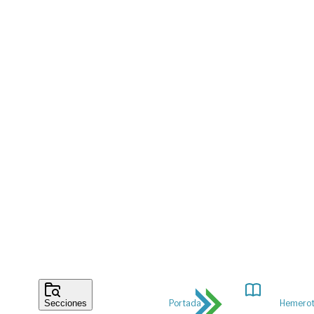
Portada
Hemero
Secciones