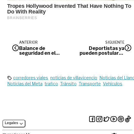
ANTERIOR
SIGUIENTE
Balance de
Deportistas ya
seguridad en el
pueden postularse
marco de la
a premios
celebración por
Gramalote 2021
Navidad
corredores viales
noticias de villavicencio
Noticias del Llan
Noticias del Meta
trafico
Tránsito
Transporte
Vehículos
Legales