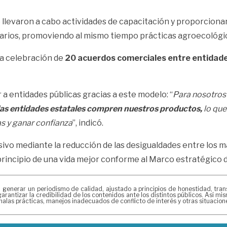
 llevaron a cabo actividades de capacitación y proporciona
arios, promoviendo al mismo tiempo prácticas agroecológi
la celebración de
20 acuerdos comerciales entre entidades
 a entidades públicas gracias a este modelo: “
Para nosotros 
 las entidades estatales compren nuestros productos,
lo que
s y ganar confianza
”, indicó.
sivo mediante la reducción de las desigualdades entre los má
 principio de una vida mejor conforme al Marco estratégico d
erar un periodismo de calidad, ajustado a principios de honestidad, transpa
arantizar la credibilidad de los contenidos ante los distintos públicos. Así 
alas prácticas, manejos inadecuados de conflicto de interés y otras situacio