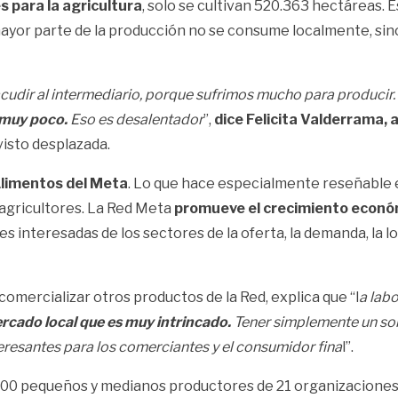
s para la agricultura
, solo se cultivan 520.363 hectáreas. 
a mayor parte de la producción no se consume localmente, si
 acudir al intermediario, porque sufrimos mucho para producir. 
 muy poco.
Eso es desalentador
”,
dice Felicita Valderrama, 
isto desplazada.
limentos del Meta
. Lo que hace especialmente reseñable e
e agricultores. La Red Meta
promueve el crecimiento económ
 interesadas de los sectores de la oferta, la demanda, la lo
omercializar otros productos de la Red, explica que “l
a labo
rcado local que es muy intrincado.
Tener simplemente un sol
resantes para los comerciantes y el consumidor fina
l”.
a 500 pequeños y medianos productores de 21 organizaciones